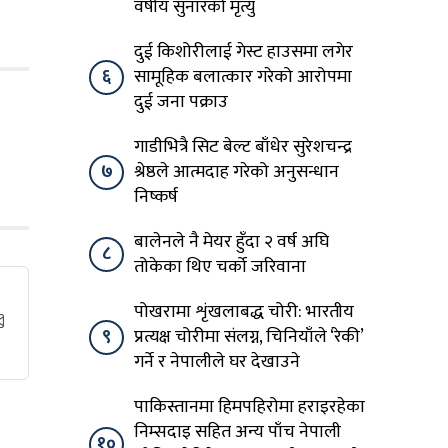
वर्षीय सुनारको मृत्यु
दुई किशोरीलाई गेस्ट हाउसमा लगेर
६
सामूहिक बलात्कार गरेको आरोपमा
दुई जना पक्राउ
गाडीभित्रै सिट बेल्ट बाँधेर सुरेशचन्द्र
७
श्रेष्ठले आत्मदाह गरेको अनुसन्धान
निष्कर्ष
बालेनले नै मेयर हुँदा २ वर्ष अघि
८
तोकेका थिए चर्को जरिवाना
पोखरामा शृंखलाबद्ध चोरी: भारतीय
९
प्रत्यक्ष चोरीमा संलग्न, चिनियाँले ‘रेकी’
गर्ने र नेपालीले घर देखाउने
पाकिस्तानमा हिमपहिरोमा हराइरहेका
निम्सदाइ सहित अन्य पाँच नेपाली
१०