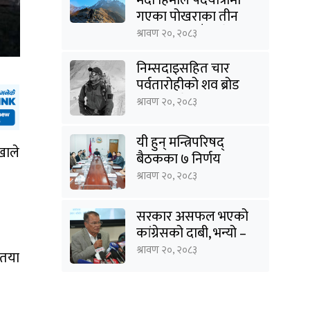
गएका पोखराका तीन
युवक बादलडाँडा क्षेत्रबाट
श्रावण २०, २०८३
सम्पर्कविहीन
निम्सदाइसहित चार
पर्वतारोहीको शव ब्रोड
पिकबाट बेस क्याम्पमा
श्रावण २०, २०८३
झारियो
यी हुन् मन्त्रिपरिषद्
खाले
बैठकका ७ निर्णय
श्रावण २०, २०८३
सरकार असफल भएको
कांग्रेसको दाबी, भन्यो –
‘जनविश्वासको संकटमा
श्रावण २०, २०८३
यतया
घेरिएको सरकार
विषयान्तर गर्न माहिर छ’