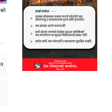
 को
ीन