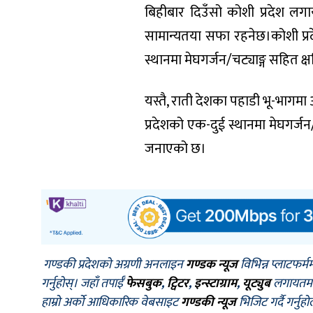
बिहीबार दिउँसो कोशी प्रदेश लग
सामान्यतया सफा रहनेछ।कोशी प्र
स्थानमा मेघगर्जन/चट्याङ्ग सहित क
यस्तै, राती देशका पहाडी भू-भागम
प्रदेशको एक-दुई स्थानमा मेघगर्ज
जनाएको छ।
गण्डकी प्रदेशको अग्रणी अनलाइन
गण्डक न्यूज
विभिन्न प्लाटफर्म
गर्नुहोस्। जहाँ तपाईँ
फेसबुक
,
ट्विटर
,
इन्स्टाग्राम
,
यूट्युब
लगायतमा प
हाम्रो अर्को आधिकारिक वेबसाइट
गण्डकी न्यूज
भिजिट गर्दै गर्नुह