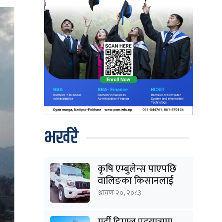
भर्खरै
कृषि एम्बुलेन्स पाएपछि
वालिङका किसानलाई
राहत
श्रावण २०, २०८३
मर्दी हिमाल पदयात्रामा