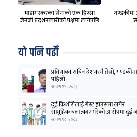
माडागस्करका सेनाको एक हिस्सा
गण्डकीमा 
जेनजी प्रदर्शनकारीको पक्षमा लागेपछि
स
राष्ट्रपति देश छाडेर भागे
यो पनि पढौँ
प्रतिभाका सबिन देशभरमै तेस्रो, गण्डकीमा
पहिलो
श्रावण १५, २०८३
दुई किशोरीलाई गेस्ट हाउसमा लगेर
सामूहिक बलात्कार गरेको आरोपमा दुई 
पक्राउ
श्रावण १८, २०८३