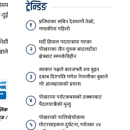
ट्रेन्डिङ
मौसम
-दुई
प्रतिभाका सबिन देशभरमै तेस्रो,
१
गण्डकीमा पहिलो
कोशी
मर्दी हिमाल पदयात्रामा गएका
२
पोखराका तीन युवक बादलडाँडा
खाले
क्षेत्रबाट सम्पर्कविहीन
सरकार पक्षले बलजफ्ती शव बुझ्न
३
दबाब दिएपछि गणेश नेपालीका बुबाले
गरे आत्महत्याको प्रयास
पोखरामा पर्यटकबसको ठक्करबाट
४
पैदलयात्रीको मृत्यु
्लिक
पोखराको पालिखेचोकमा
ूज
र
५
मोटरसाइकल दुर्घटना, पर्वतका २४