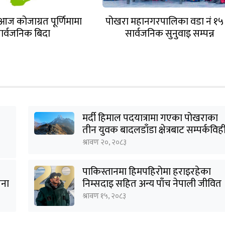
आज कोजाग्रत पूर्णिमामा
पोखरा महानगरपालिका वडा नं १५
ार्वजनिक बिदा
सार्वजनिक सुनुवाइ सम्पन्न
मर्दी हिमाल पदयात्रामा गएका पोखराका
तीन युवक बादलडाँडा क्षेत्रबाट सम्पर्कविह
श्रावण २०, २०८३
पाकिस्तानमा हिमपहिरोमा हराइरहेका
जना
निम्सदाइ सहित अन्य पाँच नेपाली जीवित
भेटिने आशा कमजोर, युक्तको शव
श्रावण १५, २०८३
निकालियो