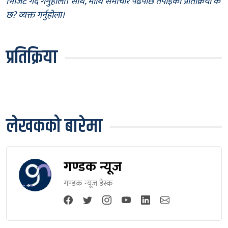
भिजिट गर्दै गर्नुहोला। साथै, माथि समाचार पढेपछि तपाईँको प्रतिक्रिया के
छ? व्यक्त गर्नुहोला।
प्रतिक्रिया
लेखकको बारेमा
गण्डक न्यूज
गण्डक न्यूज डेस्क