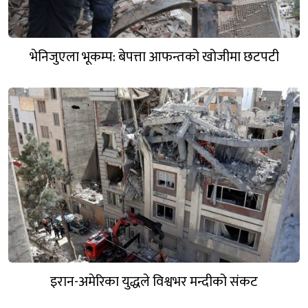
भेनिजुएला भूकम्प: बेपत्ता आफन्तको खोजीमा छटपटी
इरान-अमेरिका युद्धले विश्वभर मन्दीको संकट