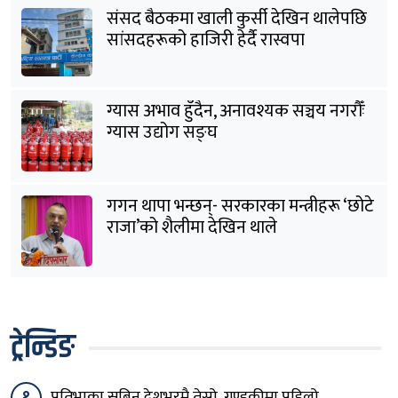
संसद बैठकमा खाली कुर्सी देखिन थालेपछि
सांसदहरूको हाजिरी हेर्दै रास्वपा
ग्यास अभाव हुँदैन, अनावश्यक सञ्चय नगरौँः
ग्यास उद्योग सङ्घ
गगन थापा भन्छन्- सरकारका मन्त्रीहरू ‘छोटे
राजा’को शैलीमा देखिन थाले
ट्रेन्डिङ
१
प्रतिभाका सबिन देशभरमै तेस्रो, गण्डकीमा पहिलो