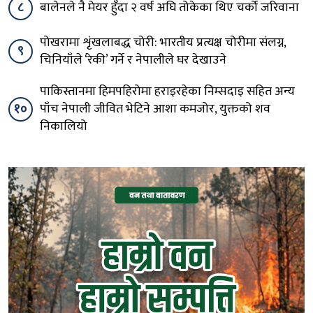
८
बालेनले नै मेयर हुँदा २ वर्ष अघि तोकेका थिए चर्को जरिवाना
पोखरामा शृंखलाबद्ध चोरी: भारतीय प्रत्यक्ष चोरीमा संलग्न,
९
चिनियाँले ‘रेकी’ गर्ने र नेपालीले घर देखाउने
पाकिस्तानमा हिमपहिरोमा हराइरहेका निम्सदाइ सहित अन्य
१०
पाँच नेपाली जीवित भेटिने आशा कमजोर, युक्तको शव
निकालियो