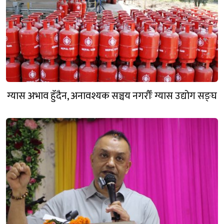
ग्यास अभाव हुँदैन, अनावश्यक सञ्चय नगरौँः ग्यास उद्योग सङ्घ