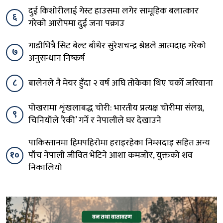
दुई किशोरीलाई गेस्ट हाउसमा लगेर सामूहिक बलात्कार
६
गरेको आरोपमा दुई जना पक्राउ
गाडीभित्रै सिट बेल्ट बाँधेर सुरेशचन्द्र श्रेष्ठले आत्मदाह गरेको
७
अनुसन्धान निष्कर्ष
८
बालेनले नै मेयर हुँदा २ वर्ष अघि तोकेका थिए चर्को जरिवाना
पोखरामा शृंखलाबद्ध चोरी: भारतीय प्रत्यक्ष चोरीमा संलग्न,
९
चिनियाँले ‘रेकी’ गर्ने र नेपालीले घर देखाउने
पाकिस्तानमा हिमपहिरोमा हराइरहेका निम्सदाइ सहित अन्य
१०
पाँच नेपाली जीवित भेटिने आशा कमजोर, युक्तको शव
निकालियो