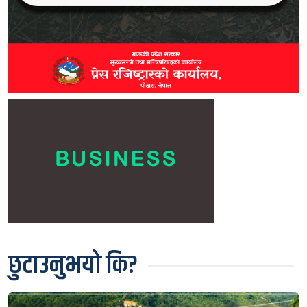
छुटाउनुभयो कि?