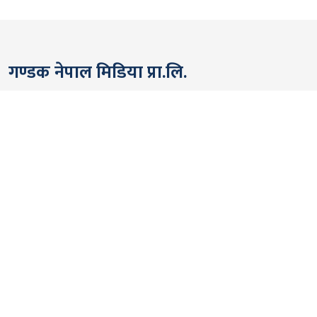
गण्डक नेपाल मिडिया प्रा.लि.
पोखरा, नेपाल
सम्पर्कः +९७७ ६१५७६२९१
भाइबर/ह्वाट्सएप्ः +९७७ ९८०६५६१४४२
ईमेल:
gandakmedia@gmail.com
[Official]
gandaknews@gmail.com
[News]
news@gandaknews.com
१६१६ [७६३] [सूचना तथा प्रसारण विभाग]
१०६९/०७४/७५ [प्रेस काउन्सिल नेपाल]
१८१३५२/०७४/७५ [कम्पनी रजिष्ट्रार]