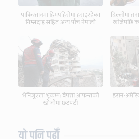
पाकिस्तानमा हिमपहिरोमा हराइरहेका
दिल्लीमा तना
निम्सदाइ सहित अन्य पाँच नेपाली
खोजेपछि कक
जीवित भेटिने आशा कमजोर, युक्तको
शव निकालियो
भेनिजुएला भूकम्प: बेपत्ता आफन्तको
इरान-अमेरिक
खोजीमा छटपटी
यो पनि पढौँ