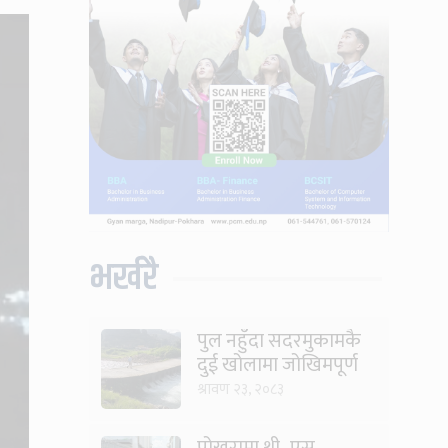
भर्खरै
पुल नहुँदा सदरमुकामकै
दुई खोलामा जोखिमपूर्ण
यात्रा
श्रावण २३, २०८३
पोखरामा थ्री–एस