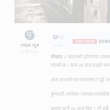
गण्डक न्यूज
५ जेठ २०८१
पोखरा ।
भारतको हरियाणा राज्यमा
भएको छ । अन्य २० जना घाइते भए
आठ जनाको घटनास्थलमा र दुई जना
कुण्डली–मानेसर–पलवल एक्सप्रेस र
बसमा झन्डै ६० जना थिए । ती सबै