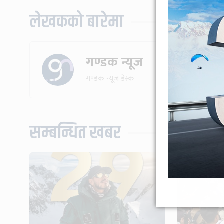
लेखकको बारेमा
गण्डक न्यूज
गण्डक न्यूज डेस्क
सम्बन्धित खबर