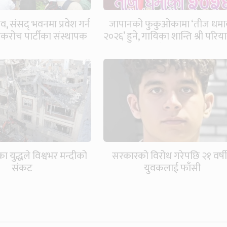
व, संसद् भवनमा प्रवेश गर्न
जापानको फुकुओकामा ‘तीज धमा
रोच पार्टीका संस्थापक
२०२६’ हुने, गायिका शान्ति श्री परि
पक्राउ
विशेष प्रस्तुति
ा युद्धले विश्वभर मन्दीको
सरकारको विरोध गरेपछि २१ वर्ष
संकट
युवकलाई फाँसी