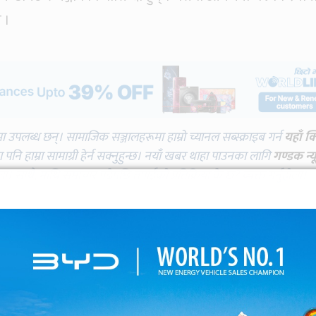
 ।
मा उपलब्ध छन्। सामाजिक सञ्जालहरूमा हाम्रो च्यानल सब्स्क्राइब गर्न
यहाँ क
नि हाम्रा सामाग्री हेर्न सक्नुहुन्छ। नयाँ खबर थाहा पाउनका लागि
गण्डक न्य
ोला। साथै, माथि समाचार पढेपछि तपाईँको प्रतिक्रिया के छ? व्यक्त गर्नुहोला।