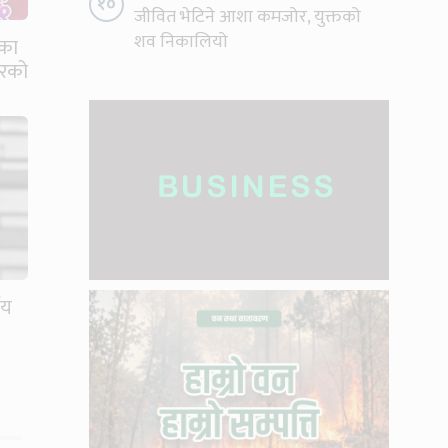
१०
जीवित भेटिने आशा कमजोर, युक्तको
शव निकालियो
का
यारको
ीय