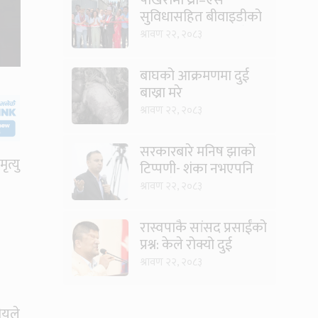
सुविधासहित बीवाइडीको
आधिकारिक सर्भिस सेन्टर
श्रावण २२, २०८३
खुल्यो
बाघको आक्रमणमा दुई
बाख्रा मरे
श्रावण २२, २०८३
सरकारबारे मनिष झाको
त्यु
टिप्पणी- शंका नभएपनि
ढंग पुगेन, अब कालो चस्मा
श्रावण २२, २०८३
पनि हटाउनुपर्छ
रास्वपाकै सांसद प्रसाईंको
प्रश्न: केले रोक्यो दुई
तिहाइको सरकारलाई ?
श्रावण २२, २०८३
ीयले