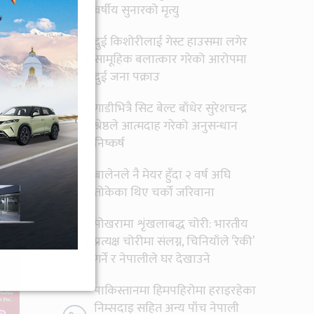
वर्षीय सुनारको मृत्यु
दुई किशोरीलाई गेस्ट हाउसमा लगेर
६
सामूहिक बलात्कार गरेको आरोपमा
दुई जना पक्राउ
गाडीभित्रै सिट बेल्ट बाँधेर सुरेशचन्द्र
७
श्रेष्ठले आत्मदाह गरेको अनुसन्धान
निष्कर्ष
बालेनले नै मेयर हुँदा २ वर्ष अघि
८
तोकेका थिए चर्को जरिवाना
पोखरामा शृंखलाबद्ध चोरी: भारतीय
९
प्रत्यक्ष चोरीमा संलग्न, चिनियाँले ‘रेकी’
गर्ने र नेपालीले घर देखाउने
पाकिस्तानमा हिमपहिरोमा हराइरहेका
निम्सदाइ सहित अन्य पाँच नेपाली