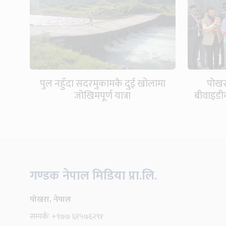
पुल नहुँदा सदरमुकामकै दुई खोलामा
पोखर
जोखिमपूर्ण यात्रा
बीवाइडी
गण्डक नेपाल मिडिया प्रा.लि.
पोखरा, नेपाल
सम्पर्कः +९७७ ६१५७६२९१