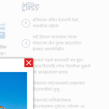
ट्रेन्डिङ
प्रतिभाका सबिन देशभरमै तेस्रो,
१
गण्डकीमा पहिलो
मर्दी हिमाल पदयात्रामा गएका
२
पोखराका तीन युवक बादलडाँडा
्लिक
क्षेत्रबाट सम्पर्कविहीन
ूज
र
सरकार पक्षले बलजफ्ती शव बुझ्न
३
दबाब दिएपछि गणेश नेपालीका बुबाले
गरे आत्महत्याको प्रयास
पोखरामा पर्यटकबसको ठक्करबाट
४
पैदलयात्रीको मृत्यु
पोखराको पालिखेचोकमा
५
मोटरसाइकल दुर्घटना, पर्वतका २४