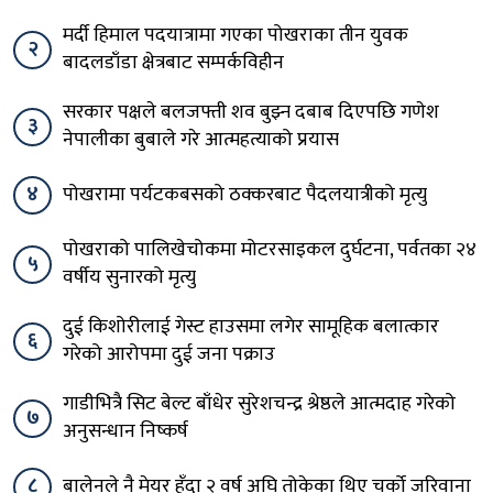
मर्दी हिमाल पदयात्रामा गएका पोखराका तीन युवक
२
बादलडाँडा क्षेत्रबाट सम्पर्कविहीन
सरकार पक्षले बलजफ्ती शव बुझ्न दबाब दिएपछि गणेश
३
नेपालीका बुबाले गरे आत्महत्याको प्रयास
४
पोखरामा पर्यटकबसको ठक्करबाट पैदलयात्रीको मृत्यु
पोखराको पालिखेचोकमा मोटरसाइकल दुर्घटना, पर्वतका २४
५
वर्षीय सुनारको मृत्यु
दुई किशोरीलाई गेस्ट हाउसमा लगेर सामूहिक बलात्कार
६
गरेको आरोपमा दुई जना पक्राउ
गाडीभित्रै सिट बेल्ट बाँधेर सुरेशचन्द्र श्रेष्ठले आत्मदाह गरेको
७
अनुसन्धान निष्कर्ष
८
बालेनले नै मेयर हुँदा २ वर्ष अघि तोकेका थिए चर्को जरिवाना