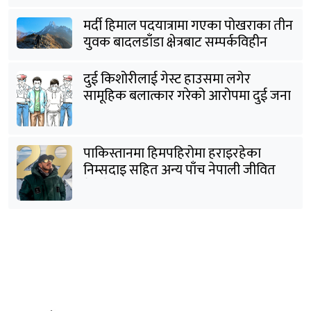
मर्दी हिमाल पदयात्रामा गएका पोखराका तीन
युवक बादलडाँडा क्षेत्रबाट सम्पर्कविहीन
दुई किशोरीलाई गेस्ट हाउसमा लगेर
सामूहिक बलात्कार गरेको आरोपमा दुई जना
पक्राउ
पाकिस्तानमा हिमपहिरोमा हराइरहेका
निम्सदाइ सहित अन्य पाँच नेपाली जीवित
भेटिने आशा कमजोर, युक्तको शव निकालियो