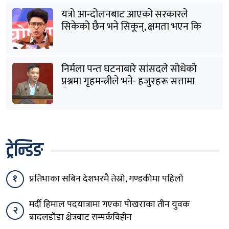
यत्रो आन्दोलनबाट आएको सरकारले
सिकेको छैन भने सिकून्, क्षमता भएन कि
विवेक भएन कि के भएन ?: मिराज ढुंगाना
निर्मला पन्त घटनाबारे सांसदले सोधेको
प्रश्नमा गृहमन्त्रीले भने- हजुरहरू सत्तामा
हुँदाखेरि किन नगर्नुभएको यो ?
ट्रेन्डिङ
१
प्रतिभाका सबिन देशभरमै तेस्रो, गण्डकीमा पहिलो
मर्दी हिमाल पदयात्रामा गएका पोखराका तीन युवक
२
बादलडाँडा क्षेत्रबाट सम्पर्कविहीन