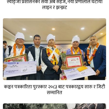
स्याङ्जा प्रशासनको सेवा अब सहज, नयाँ प्रणालीले घटायो
लाइन र झन्झट
कञ्चन पत्रकारिता पुरस्कार २०८३ बाट पत्रकारद्वय सारु र जिटी
सम्मानित