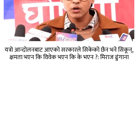
यत्रो आन्दोलनबाट आएको सरकारले सिकेको छैन भने सिकून्,
क्षमता भएन कि विवेक भएन कि के भएन ?: मिराज ढुंगाना
गण्डक नेपाल मिडिया प्रा.लि.
पोखरा, नेपाल
सम्पर्कः +९७७ ६१५७६२९१