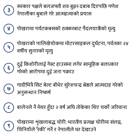
सरकार पक्षले बलजफ्ती शव बुझ्न दबाब दिएपछि गणेश
३
नेपालीका बुबाले गरे आत्महत्याको प्रयास
४
पोखरामा पर्यटकबसको ठक्करबाट पैदलयात्रीको मृत्यु
पोखराको पालिखेचोकमा मोटरसाइकल दुर्घटना, पर्वतका २४
५
वर्षीय सुनारको मृत्यु
दुई किशोरीलाई गेस्ट हाउसमा लगेर सामूहिक बलात्कार
६
गरेको आरोपमा दुई जना पक्राउ
गाडीभित्रै सिट बेल्ट बाँधेर सुरेशचन्द्र श्रेष्ठले आत्मदाह गरेको
७
अनुसन्धान निष्कर्ष
८
बालेनले नै मेयर हुँदा २ वर्ष अघि तोकेका थिए चर्को जरिवाना
पोखरामा शृंखलाबद्ध चोरी: भारतीय प्रत्यक्ष चोरीमा संलग्न,
९
चिनियाँले ‘रेकी’ गर्ने र नेपालीले घर देखाउने