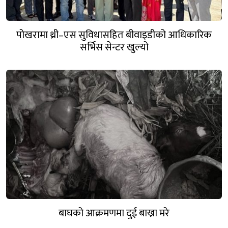
पोखरामा थ्री–एस सुविधासहित बीवाइडीको आधिकारिक
सर्भिस सेन्टर खुल्यो
बाघको आक्रमणमा दुई बाख्रा मरे