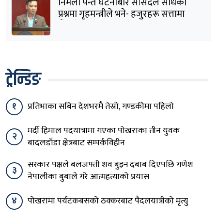
निर्मला पन्त घटनाबारे सांसदले सोधेको
प्रश्नमा गृहमन्त्रीले भने- हजुरहरू सत्तामा
हुँदाखेरि किन नगर्नुभएको यो ?
ट्रेन्डिङ
१
प्रतिभाका सबिन देशभरमै तेस्रो, गण्डकीमा पहिलो
मर्दी हिमाल पदयात्रामा गएका पोखराका तीन युवक
२
बादलडाँडा क्षेत्रबाट सम्पर्कविहीन
सरकार पक्षले बलजफ्ती शव बुझ्न दबाब दिएपछि गणेश
३
नेपालीका बुबाले गरे आत्महत्याको प्रयास
४
पोखरामा पर्यटकबसको ठक्करबाट पैदलयात्रीको मृत्यु