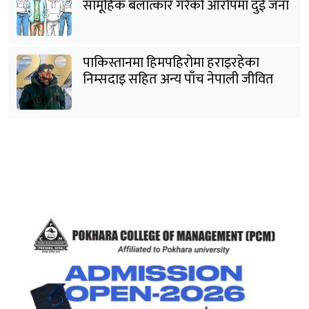
सामूहिक बलात्कार गरेको आरोपमा दुई जना
पक्राउ
पाकिस्तानमा हिमपहिरोमा हराइरहेका
निम्सदाइ सहित अन्य पाँच नेपाली जीवित
भेटिने आशा कमजोर, युक्तको शव निकालियो