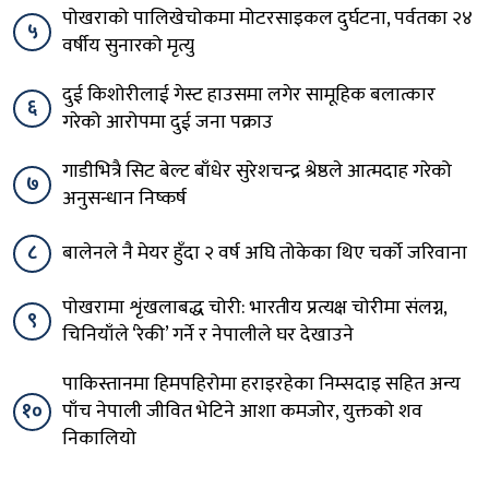
पोखराको पालिखेचोकमा मोटरसाइकल दुर्घटना, पर्वतका २४
५
वर्षीय सुनारको मृत्यु
दुई किशोरीलाई गेस्ट हाउसमा लगेर सामूहिक बलात्कार
६
गरेको आरोपमा दुई जना पक्राउ
गाडीभित्रै सिट बेल्ट बाँधेर सुरेशचन्द्र श्रेष्ठले आत्मदाह गरेको
७
अनुसन्धान निष्कर्ष
८
बालेनले नै मेयर हुँदा २ वर्ष अघि तोकेका थिए चर्को जरिवाना
पोखरामा शृंखलाबद्ध चोरी: भारतीय प्रत्यक्ष चोरीमा संलग्न,
९
चिनियाँले ‘रेकी’ गर्ने र नेपालीले घर देखाउने
पाकिस्तानमा हिमपहिरोमा हराइरहेका निम्सदाइ सहित अन्य
१०
पाँच नेपाली जीवित भेटिने आशा कमजोर, युक्तको शव
निकालियो