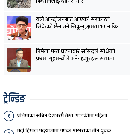
किसानलाई दोहोरो मार
यत्रो आन्दोलनबाट आएको सरकारले
सिकेको छैन भने सिकून्, क्षमता भएन कि
विवेक भएन कि के भएन ?: मिराज ढुंगाना
निर्मला पन्त घटनाबारे सांसदले सोधेको
प्रश्नमा गृहमन्त्रीले भने- हजुरहरू सत्तामा
हुँदाखेरि किन नगर्नुभएको यो ?
ट्रेन्डिङ
१
प्रतिभाका सबिन देशभरमै तेस्रो, गण्डकीमा पहिलो
मर्दी हिमाल पदयात्रामा गएका पोखराका तीन युवक