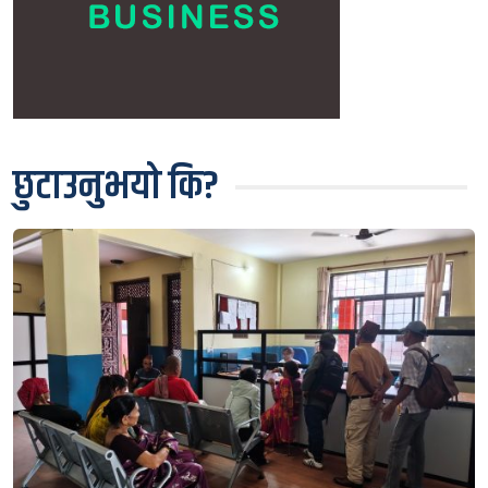
छुटाउनुभयो कि?