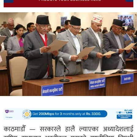
काठमाडौँ — सरकारले हालै ल्याएका अध्यादेशलाई