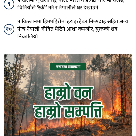
पोखरामा शृंखलाबद्ध चोरी: भारतीय प्रत्यक्ष चोरीमा संलग्न,
९
चिनियाँले ‘रेकी’ गर्ने र नेपालीले घर देखाउने
पाकिस्तानमा हिमपहिरोमा हराइरहेका निम्सदाइ सहित अन्य
१०
पाँच नेपाली जीवित भेटिने आशा कमजोर, युक्तको शव
निकालियो