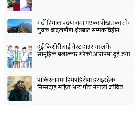
मर्दी हिमाल पदयात्रामा गएका पोखराका तीन
युवक बादलडाँडा क्षेत्रबाट सम्पर्कविहीन
दुई किशोरीलाई गेस्ट हाउसमा लगेर
सामूहिक बलात्कार गरेको आरोपमा दुई जना
पक्राउ
पाकिस्तानमा हिमपहिरोमा हराइरहेका
निम्सदाइ सहित अन्य पाँच नेपाली जीवित
भेटिने आशा कमजोर, युक्तको शव निकालियो