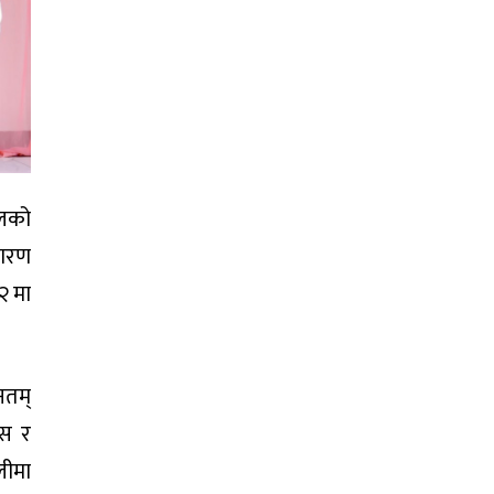
ुलको
कारण
२ मा
नतम्
ास र
लीमा