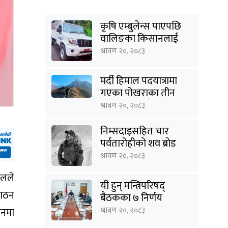
कृषि एम्बुलेन्स पाएपछि
वालिङका किसानलाई
राहत
श्रावण २०, २०८३
मर्दी हिमाल पदयात्रामा
गएका पोखराका तीन
युवक बादलडाँडा क्षेत्रबाट
श्रावण २०, २०८३
सम्पर्कविहीन
निम्सदाइसहित चार
पर्वतारोहीको शव ब्रोड
पिकबाट बेस क्याम्पमा
श्रावण २०, २०८३
झारियो
ुलले
यी हुन् मन्त्रिपरिषद्
पाठन
बैठकका ७ निर्णय
श्रावण २०, २०८३
तनमा