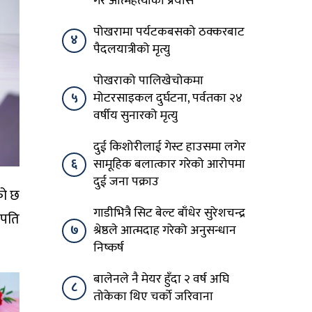
गरे आत्महत्याको प्रयास
पोखरामा पर्यटकबसको ठक्करबाट
४
पैदलयात्रीको मृत्यु
पोखराको पालिखेचोकमा
५
मोटरसाइकल दुर्घटना, पर्वतका २४
वर्षीय सुनारको मृत्यु
दुई किशोरीलाई गेस्ट हाउसमा लगेर
६
सामूहिक बलात्कार गरेको आरोपमा
दुई जना पक्राउ
को छ
गाडीभित्रै सिट बेल्ट बाँधेर सुरेशचन्द्र
लपति
७
श्रेष्ठले आत्मदाह गरेको अनुसन्धान
निष्कर्ष
बालेनले नै मेयर हुँदा २ वर्ष अघि
८
तोकेका थिए चर्को जरिवाना