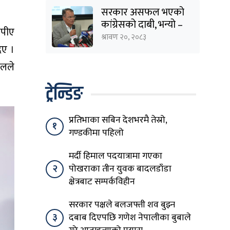
सरकार असफल भएको
कांग्रेसको दाबी, भन्यो –
ीपीए
‘जनविश्वासको संकटमा
श्रावण २०, २०८३
घेरिएको सरकार
दिए ।
विषयान्तर गर्न माहिर छ’
ुलले
ट्रेन्डिङ
प्रतिभाका सबिन देशभरमै तेस्रो,
१
गण्डकीमा पहिलो
मर्दी हिमाल पदयात्रामा गएका
२
पोखराका तीन युवक बादलडाँडा
क्षेत्रबाट सम्पर्कविहीन
सरकार पक्षले बलजफ्ती शव बुझ्न
३
दबाब दिएपछि गणेश नेपालीका बुबाले