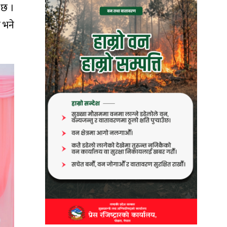
 छ ।
े भने