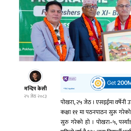
मन्दिप केसी
२५ जेठ २०८३
पोखरा, २५ जेठ । एसइईमा वर्षेनी उत
कक्षा ११ मा पठनपाठन सुरू गरेको
सुरु गरेको हो । पोखरा–५, पर्स्य