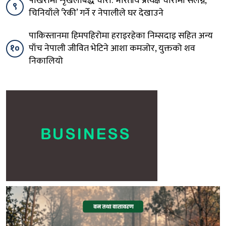
पोखरामा शृंखलाबद्ध चोरी: भारतीय प्रत्यक्ष चोरीमा संलग्न,
९
चिनियाँले ‘रेकी’ गर्ने र नेपालीले घर देखाउने
पाकिस्तानमा हिमपहिरोमा हराइरहेका निम्सदाइ सहित अन्य
१०
पाँच नेपाली जीवित भेटिने आशा कमजोर, युक्तको शव
निकालियो