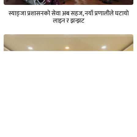
स्याङ्जा प्रशासनको सेवा अब सहज, नयाँ प्रणालीले घटायो
लाइन र झन्झट
कञ्चन पत्रकारिता पुरस्कार २०८३ बाट पत्रकारद्वय सारु र जिटी
सम्मानित