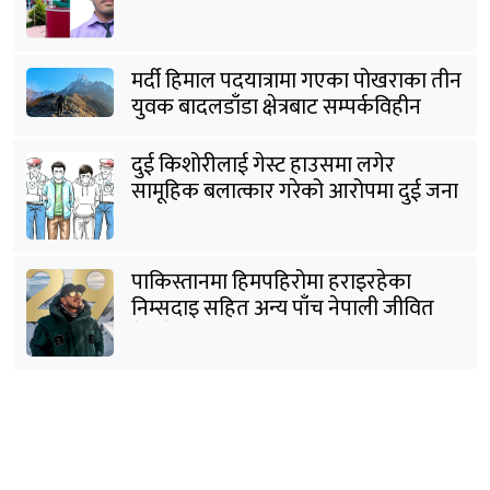
मर्दी हिमाल पदयात्रामा गएका पोखराका तीन
युवक बादलडाँडा क्षेत्रबाट सम्पर्कविहीन
दुई किशोरीलाई गेस्ट हाउसमा लगेर
सामूहिक बलात्कार गरेको आरोपमा दुई जना
पक्राउ
पाकिस्तानमा हिमपहिरोमा हराइरहेका
निम्सदाइ सहित अन्य पाँच नेपाली जीवित
भेटिने आशा कमजोर, युक्तको शव निकालियो