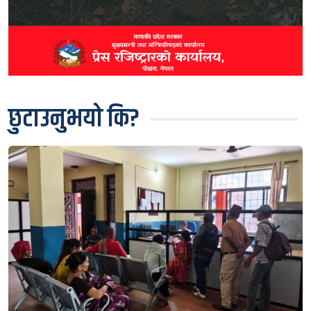
छुटाउनुभयो कि?