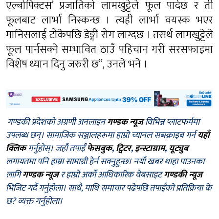
एल्बोपिक्टस’ प्रजातिको लामखुट्टेले फूल पार्दछ र ती
फूलबाट लार्भा निस्कन्छ । त्यही लार्भा वयस्क भएर
मानिसलाई टोकेपछि डेङ्गी रोग लाग्दछ । तसर्थ लामखुट्टेले
फूल पार्नसक्ने सम्भावित ठाउँ पहिचान गरी सरसफाइमा
विशेष ध्यान दिनु जरुरी छ”, उनले भने ।
गण्डकी प्रदेशको अग्रणी अनलाइन
गण्डक न्यूज
विभिन्न प्लाटफर्ममा
उपलब्ध छन्। सामाजिक सञ्जालहरूमा हाम्रो च्यानल सब्स्क्राइब गर्न
यहाँ
क्लिक
गर्नुहोस्। जहाँ तपाईँ
फेसबुक
,
ट्विटर
,
इन्स्टाग्राम
,
यूट्युब
लगायतमा पनि हाम्रा सामाग्री हेर्न सक्नुहुन्छ। नयाँ खबर थाहा पाउनका
लागि
गण्डक न्यूज
र हाम्रो अर्को आधिकारिक वेबसाइट
गण्डकी न्यूज
भिजिट गर्दै गर्नुहोला। साथै, माथि समाचार पढेपछि तपाईँको प्रतिक्रिया के
छ? व्यक्त गर्नुहोला।