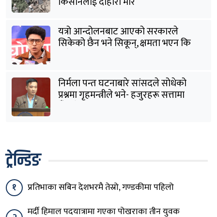
किसानलाई दोहोरो मार
यत्रो आन्दोलनबाट आएको सरकारले
सिकेको छैन भने सिकून्, क्षमता भएन कि
विवेक भएन कि के भएन ?: मिराज ढुंगाना
निर्मला पन्त घटनाबारे सांसदले सोधेको
प्रश्नमा गृहमन्त्रीले भने- हजुरहरू सत्तामा
हुँदाखेरि किन नगर्नुभएको यो ?
ट्रेन्डिङ
१
प्रतिभाका सबिन देशभरमै तेस्रो, गण्डकीमा पहिलो
मर्दी हिमाल पदयात्रामा गएका पोखराका तीन युवक