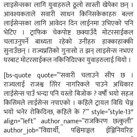
लाइसेन्सका लागि युवाहरुले ठूलो सास्ती खेपेका छन् ।
आवश्यकताले सवारी साधन किनिसकेकाहरु बल्ल
लाईसेन्सका लागि आवेदन दिन लाईनमा उभिएको पनि
भेटिए । ट्राफिक चेकपोष्ट छक्याउँदै मोटरसाईकल
चलाउनुपर्ने बाध्यता रहेको उनीहरु हाक्काहाक्की
सुनाउँछन् । राज्यप्रतिको गुनासो त झन् लाइसेन्स नभएर
घरबाट मोटरसाईकल नकिनिदिएका युवाहरुलाई थियो ।
[bs-quote quote=”‘सवारी चलाउने सीप छ ।
राज्यलाई राजश्व तिरेर नागरिकले पाउने अधिकार
लाईसेन्स पाउँ भन्दा पनि यस्तो बिजोक ? वर्षौं भयो सहज
किसिमले लाईसेन्स नपाएको । कहिले ट्रायल विधि चेञ्ज
भयो भनेर रोकिदिन्छ, कहिले के ?’” style=”style-13″
align=”left” author_name=”राजकिरण छत्कुली”
author_job=”विद्यार्थी, पश्चिमाञ्चल ईञ्जिनियरिङ