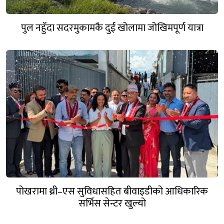
पुल नहुँदा सदरमुकामकै दुई खोलामा जोखिमपूर्ण यात्रा
पोखरामा थ्री–एस सुविधासहित बीवाइडीको आधिकारिक
सर्भिस सेन्टर खुल्यो