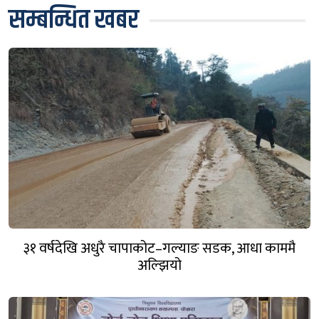
सम्बन्धित खबर
३१ वर्षदेखि अधुरै चापाकोट–गल्याङ सडक, आधा काममै
अल्झियो