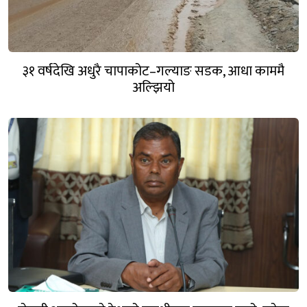
३१ वर्षदेखि अधुरै चापाकोट–गल्याङ सडक, आधा काममै
अल्झियो