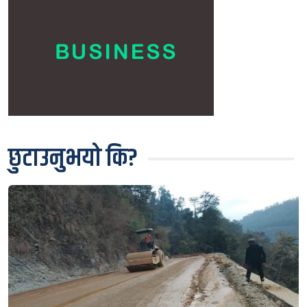
छुटाउनुभयो कि?