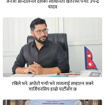
जेनजी आन्दोलनले देशको स्वाधीनता खतरामा पर्‍यो: उपेन्द्र
यादव
रबिले भने: अप्ठेरो पर्‍यो भने त्यसलाई सम्हाल्न सक्ने
गार्जियनसिप हाम्रो पार्टीसँग छ