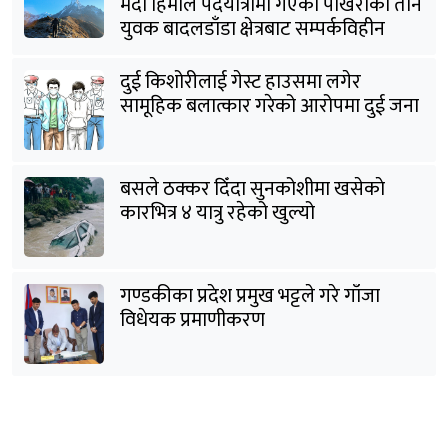
मर्दी हिमाल पदयात्रामा गएका पोखराका तीन
युवक बादलडाँडा क्षेत्रबाट सम्पर्कविहीन
दुई किशोरीलाई गेस्ट हाउसमा लगेर
सामूहिक बलात्कार गरेको आरोपमा दुई जना
पक्राउ
बसले ठक्कर दिँदा सुनकोशीमा खसेकाे
कारभित्र ४ यात्रु रहेको खुल्यो
गण्डकीका प्रदेश प्रमुख भट्टले गरे गाँजा
विधेयक प्रमाणीकरण