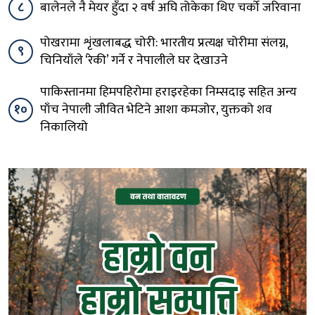
८
बालेनले नै मेयर हुँदा २ वर्ष अघि तोकेका थिए चर्को जरिवाना
पोखरामा शृंखलाबद्ध चोरी: भारतीय प्रत्यक्ष चोरीमा संलग्न,
९
चिनियाँले ‘रेकी’ गर्ने र नेपालीले घर देखाउने
पाकिस्तानमा हिमपहिरोमा हराइरहेका निम्सदाइ सहित अन्य
१०
पाँच नेपाली जीवित भेटिने आशा कमजोर, युक्तको शव
निकालियो