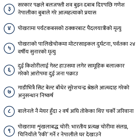
सरकार पक्षले बलजफ्ती शव बुझ्न दबाब दिएपछि गणेश
३
नेपालीका बुबाले गरे आत्महत्याको प्रयास
४
पोखरामा पर्यटकबसको ठक्करबाट पैदलयात्रीको मृत्यु
पोखराको पालिखेचोकमा मोटरसाइकल दुर्घटना, पर्वतका २४
५
वर्षीय सुनारको मृत्यु
दुई किशोरीलाई गेस्ट हाउसमा लगेर सामूहिक बलात्कार
६
गरेको आरोपमा दुई जना पक्राउ
गाडीभित्रै सिट बेल्ट बाँधेर सुरेशचन्द्र श्रेष्ठले आत्मदाह गरेको
७
अनुसन्धान निष्कर्ष
८
बालेनले नै मेयर हुँदा २ वर्ष अघि तोकेका थिए चर्को जरिवाना
पोखरामा शृंखलाबद्ध चोरी: भारतीय प्रत्यक्ष चोरीमा संलग्न,
९
चिनियाँले ‘रेकी’ गर्ने र नेपालीले घर देखाउने