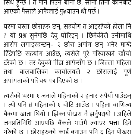
सिधै हुन्छ । तै पनि पिउने बानी छ, सानो तिनो कामबाट
आएको पैसाले आफैलाई पु¥याउन धौ पर्छ ।
घरमा यस्ता छोराहरु छन्, सहयोग त आइरहेको होला नि
? यो प्रश्न सुनेपछि देवुु घोरिइन् । छिमेकीले उनीमाथि
आरोप लगाइरहन्छन्– २ छोरा अपांग छन् भनेर माग्दै
हिँडेपछि सहयोग आउँछ, त्यसैले पूरै परिवारको खाँचो
टरेको छ । तर देवुुको पीडा आफैसँग छ । जिल्ला महिला
तथा बालबालिका कार्यालयले २ छोरालाई पूर्ण
अपांगताको परिचय पत्र दिएको छ ।
त्यसैको भरमा १ जनाले महिनाको २ हजार रुपैयाँ पाउँछन्
। त्यो पनि ४ महिनाको १ चोटि आउँछ । पहिला वाणिज्य
बैंकमा खाता थियो । झिक्न पोखरा नै झर्नुपथ्र्यो । अहिले
जनप्रतिनिधि आएपछि बैंकले गाउँमै ल्याएर भत्ता दिने
गरेको छ । छोराहरुको कार्ड बनाउन पनि ६ दिन पोखरा