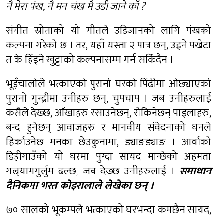
नै मेरा पंख, नै मन चंख मै उडी जाने काँ ?
संगीत स्रोताको यो गीतले उडिजानको लागि पंखको
कल्पना गरेको छ । तर, यहाँ यस्ता २ पात्र छन्, उड्ने पखेटा
त के हिँड्ने खुट्टाको कल्पनासम्म गर्न सकिँदैन ।
भूइँचालोले भत्काएको पुरानो घरको पिंढीमा ओछ्याएको
पुरानो गुन्द्रीमा उनीहरु छन्, चुपचाप । जब उनीहरुलाई
कसैले देख्छ, आँखाहरु रसाउनेछन्, रोकिनेछन् पाइलाहरु,
बन्द हुनेछन् आवाजहरु र मानवीय संवेदनाको घनले
हिर्काउनेछ मनका छेउकुनामा, ड्याङड्याङ । आर्वाको
डिहीगाउँको यो घरमा पुग्दा सायद मान्छेको अहमता
गल्र्यामगुर्लुम ढल्छ, जब देख्छ उनीहरुलाई ।
समाधान
दैनिकमा भरत कोइरालाले लेखेका छन् ।
७० सालको भूकम्पले भत्काएको घरभन्दा कमछैन सायद,