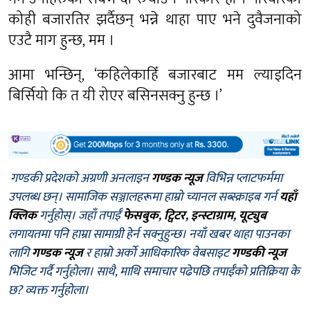
कोही बजारतिर झर्दैछन् भन्ने थाहा पाए भने दुवैजनाको
एउटै माग हुन्छ, मम ।
आमा भन्छिन्, ‘कहिलेकाहिँ बजारबाट मम ल्याइदिन
बिर्सियो कि त यी रोएर बसिनसक्नु हुन्छ ।’
गण्डकी प्रदेशको अग्रणी अनलाइन
गण्डक न्यूज
विभिन्न प्लाटफर्ममा
उपलब्ध छन्। सामाजिक सञ्जालहरूमा हाम्रो च्यानल सब्स्क्राइब गर्न
यहाँ
क्लिक
गर्नुहोस्। जहाँ तपाईँ
फेसबुक
,
ट्विटर
,
इन्स्टाग्राम
,
यूट्युब
लगायतमा पनि हाम्रा सामाग्री हेर्न सक्नुहुन्छ। नयाँ खबर थाहा पाउनका
लागि
गण्डक न्यूज
र हाम्रो अर्को आधिकारिक वेबसाइट
गण्डकी न्यूज
भिजिट गर्दै गर्नुहोला। साथै, माथि समाचार पढेपछि तपाईँको प्रतिक्रिया के
छ? व्यक्त गर्नुहोला।