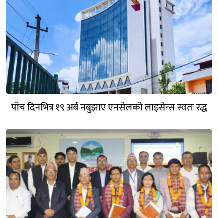
पाँच दिनभित्र १९ अर्ब नबुझाए एनसेलको लाइसेन्स स्वतः रद्ध