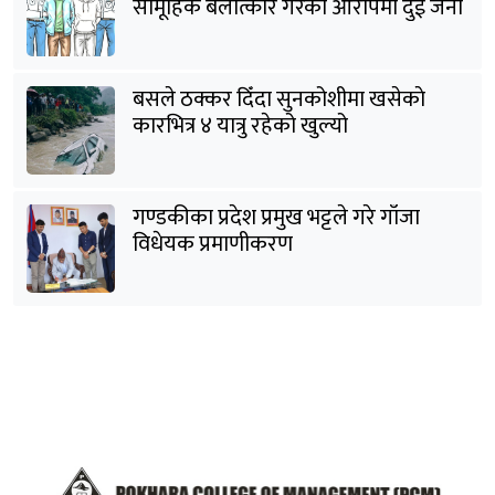
सामूहिक बलात्कार गरेको आरोपमा दुई जना
पक्राउ
बसले ठक्कर दिँदा सुनकोशीमा खसेकाे
कारभित्र ४ यात्रु रहेको खुल्यो
गण्डकीका प्रदेश प्रमुख भट्टले गरे गाँजा
विधेयक प्रमाणीकरण