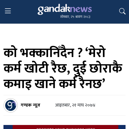
सोमबार, २५ श्रावण २०८३
को भक्कानिँदैन ? ‘मेरो
कर्म खोटी रैछ, दुई छोराकै
कमाइ खाने कर्म रैनछ’
गण्डक न्यूज
आइतबार, २१ माघ २०७४