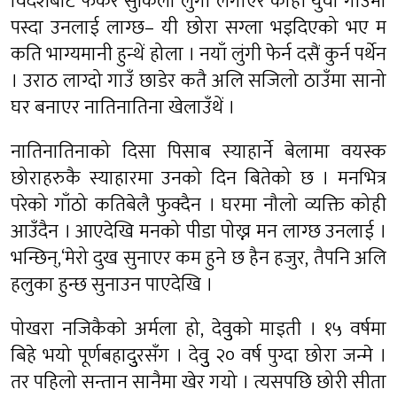
विदेशबाट फर्केर सुकिला लुगा लगाएर कोही युवा गाउँमा
पस्दा उनलाई लाग्छ– यी छोरा सग्ला भइदिएको भए म
कति भाग्यमानी हुन्थें होला । नयाँ लुंगी फेर्न दसैं कुर्न पर्थेन
। उराठ लाग्दो गाउँ छाडेर कतै अलि सजिलो ठाउँमा सानो
घर बनाएर नातिनातिना खेलाउँथें ।
नातिनातिनाको दिसा पिसाब स्याहार्ने बेलामा वयस्क
छोराहरुकै स्याहारमा उनको दिन बितेको छ । मनभित्र
परेको गाँठो कतिबेलै फुक्दैन । घरमा नौलो व्यक्ति कोही
आउँदैन । आएदेखि मनको पीडा पोख्न मन लाग्छ उनलाई ।
भन्छिन्,‘मेरो दुख सुनाएर कम हुने छ हैन हजुर, तैपनि अलि
हलुका हुन्छ सुनाउन पाएदेखि ।
पोखरा नजिकैको अर्मला हो, देवुुको माइती । १५ वर्षमा
बिहे भयो पूर्णबहादुुरसँग । देवुु २० वर्ष पुग्दा छोरा जन्मे ।
तर पहिलो सन्तान सानैमा खेर गयो । त्यसपछि छोरी सीता