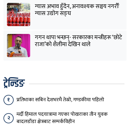
ग्यास अभाव हुँदैन, अनावश्यक सञ्चय नगरौँः
ग्यास उद्योग सङ्घ
गगन थापा भन्छन्- सरकारका मन्त्रीहरू ‘छोटे
राजा’को शैलीमा देखिन थाले
ट्रेन्डिङ
१
प्रतिभाका सबिन देशभरमै तेस्रो, गण्डकीमा पहिलो
मर्दी हिमाल पदयात्रामा गएका पोखराका तीन युवक
२
बादलडाँडा क्षेत्रबाट सम्पर्कविहीन