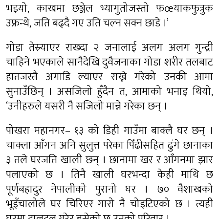
भइयो, काखमा छञ्जेल भ्यागुतोजस्तो फœयाकफुत्रुक
उफ्रन्थे, जति बढ्दै गए उति चल्न सक्न छाडे ।’
गोडा तेस्र्याएर राख्दा २ जनालाई अलग अलग गुन्द्री
चाहिने भएकाले सानैदेखि दुवैजनाका गोडा शरीर तलबाट
हातजस्तै अगाडि ल्याएर राख्ने गरेको उनकी आमा
सुनाउँछिन् । असजिलो हुँदैन त, आमाको भनाइ थियो,
‘उनीहरुले यसरी नै सजिलो मान्ने गरेका छन् ।
पोखरा महानगर– १३ को डिही गाउँमा बाक्लै घर छन् ।
चाक्ला आँगन अनि सुलुत्त परेका पिँढीसहित ढुंगे छानाका
३ तले घरजति खाली छन् । छानामा खर र आँगनमा झार
पलाएको छ । तिनै खाली घरभन्दा केही माथि छ
पूर्णबहादुर नेपालीको पुरानो घर । ७० वैशाखको
भूइँचालोले घर चिरिएर गारो नै चोइटिएको छ । त्यही
घरमा टालटुल गरेर बसेको छ उनको परिवार ।