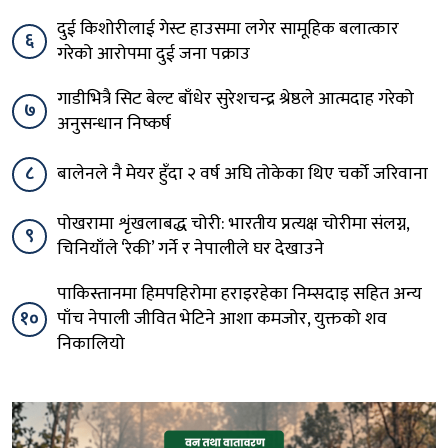
दुई किशोरीलाई गेस्ट हाउसमा लगेर सामूहिक बलात्कार
६
गरेको आरोपमा दुई जना पक्राउ
गाडीभित्रै सिट बेल्ट बाँधेर सुरेशचन्द्र श्रेष्ठले आत्मदाह गरेको
७
अनुसन्धान निष्कर्ष
८
बालेनले नै मेयर हुँदा २ वर्ष अघि तोकेका थिए चर्को जरिवाना
पोखरामा शृंखलाबद्ध चोरी: भारतीय प्रत्यक्ष चोरीमा संलग्न,
९
चिनियाँले ‘रेकी’ गर्ने र नेपालीले घर देखाउने
पाकिस्तानमा हिमपहिरोमा हराइरहेका निम्सदाइ सहित अन्य
१०
पाँच नेपाली जीवित भेटिने आशा कमजोर, युक्तको शव
निकालियो