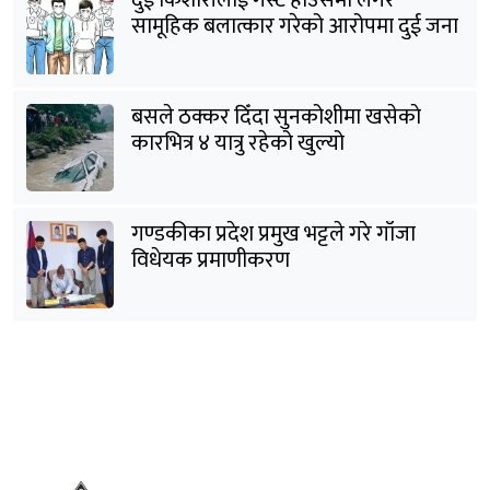
दुई किशोरीलाई गेस्ट हाउसमा लगेर
सामूहिक बलात्कार गरेको आरोपमा दुई जना
पक्राउ
बसले ठक्कर दिँदा सुनकोशीमा खसेकाे
कारभित्र ४ यात्रु रहेको खुल्यो
गण्डकीका प्रदेश प्रमुख भट्टले गरे गाँजा
विधेयक प्रमाणीकरण