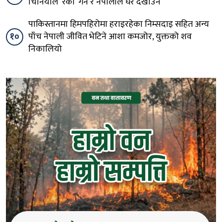
चिनियाँले ‘रेकी’ गर्ने र नेपालीले घर देखाउने
पाकिस्तानमा हिमपहिरोमा हराइरहेका निम्सदाइ सहित अन्य
१०
पाँच नेपाली जीवित भेटिने आशा कमजोर, युक्तको शव
निकालियो