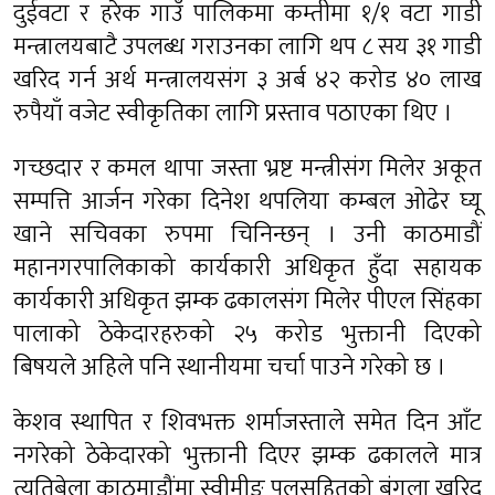
दुईवटा र हरेक गाउँ पालिकमा कम्तीमा १/१ वटा गाडी
मन्त्रालयबाटै उपलब्ध गराउनका लागि थप ८ सय ३१ गाडी
खरिद गर्न अर्थ मन्त्रालयसंग ३ अर्ब ४२ करोड ४० लाख
रुपैयाँ वजेट स्वीकृतिका लागि प्रस्ताव पठाएका थिए ।
गच्छदार र कमल थापा जस्ता भ्रष्ट मन्त्रीसंग मिलेर अकूत
सम्पत्ति आर्जन गरेका दिनेश थपलिया कम्बल ओढेर घ्यू
खाने सचिवका रुपमा चिनिन्छन् । उनी काठमाडौं
महानगरपालिकाको कार्यकारी अधिकृत हुँदा सहायक
कार्यकारी अधिकृत झम्क ढकालसंग मिलेर पीएल सिंहका
पालाको ठेकेदारहरुको २५ करोड भुक्तानी दिएको
बिषयले अहिले पनि स्थानीयमा चर्चा पाउने गरेको छ ।
केशव स्थापित र शिवभक्त शर्माजस्ताले समेत दिन आँट
नगरेको ठेकेदारको भुक्तानी दिएर झम्क ढकालले मात्र
त्यतिबेला काठमाडौंमा स्वीमीङ पुलसहितको बंगला खरिद