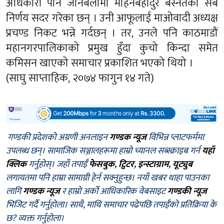
अधिकारी पनि जानेबेलामा मोहनबहादुर बस्नेतका सबै
निर्णय सदर गरेका छन् । उनी आफूलाई माओवादी अध्यक्ष
प्रचण्ड निकट भन्ने गर्दछन् । तर, उनले पनि काठमाडौं
महानगरपालिकाको प्रमुख हुँदा कुचो किन्दा समेत
कमिसन खाएको समाचार प्रकाशित भएको थियो ।
(साघु साप्ताहिक, २०७४ फागुन १४ गते)
गण्डकी प्रदेशको अग्रणी अनलाइन
गण्डक न्यूज
विभिन्न प्लाटफर्ममा
उपलब्ध छन्। सामाजिक सञ्जालहरूमा हाम्रो च्यानल सब्स्क्राइब गर्न
यहाँ
क्लिक
गर्नुहोस्। जहाँ तपाईँ
फेसबुक
,
ट्विटर
,
इन्स्टाग्राम
,
यूट्युब
लगायतमा पनि हाम्रा सामाग्री हेर्न सक्नुहुन्छ। नयाँ खबर थाहा पाउनका
लागि
गण्डक न्यूज
र हाम्रो अर्को आधिकारिक वेबसाइट
गण्डकी न्यूज
भिजिट गर्दै गर्नुहोला। साथै, माथि समाचार पढेपछि तपाईँको प्रतिक्रिया के
छ? व्यक्त गर्नुहोला।