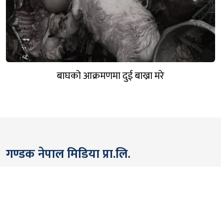
बाघको आक्रमणमा दुई बाख्रा मरे
गण्डक नेपाल मिडिया प्रा.लि.
पोखरा, नेपाल
सम्पर्कः +९७७ ६१५७६२९१
भाइबर/ह्वाट्सएप्ः +९७७ ९८०६५६१४४२