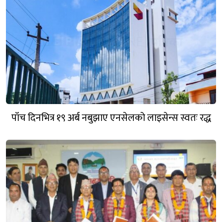
पाँच दिनभित्र १९ अर्ब नबुझाए एनसेलको लाइसेन्स स्वतः रद्ध