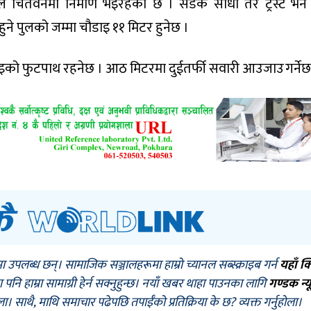
े चितवनमा निर्माण भइरहेको छ । सडक सीधा तर ट्रस्ट भने 
 हुने पुलको जम्मा चौडाइ ११ मिटर हुनेछ ।
ाइको फुटपाथ रहनेछ । आठ मिटरमा दुईतर्फी सवारी आउजाउ गर्नेछ
मा उपलब्ध छन्। सामाजिक सञ्जालहरूमा हाम्रो च्यानल सब्स्क्राइब गर्न
यहाँ क
नि हाम्रा सामाग्री हेर्न सक्नुहुन्छ। नयाँ खबर थाहा पाउनका लागि
गण्डक न्य
ोला। साथै, माथि समाचार पढेपछि तपाईँको प्रतिक्रिया के छ? व्यक्त गर्नुहोला।