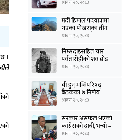
राहत
श्रावण २०, २०८३
मर्दी हिमाल पदयात्रामा
गएका पोखराका तीन
युवक बादलडाँडा क्षेत्रबाट
श्रावण २०, २०८३
सम्पर्कविहीन
निम्सदाइसहित चार
 छ ।
पर्वतारोहीको शव ब्रोड
पिकबाट बेस क्याम्पमा
दीले
श्रावण २०, २०८३
झारियो
यी हुन् मन्त्रिपरिषद्
बैठकका ७ निर्णय
ाँको
श्रावण २०, २०८३
सरकार असफल भएको
िएको
कांग्रेसको दाबी, भन्यो –
‘जनविश्वासको संकटमा
श्रावण २०, २०८३