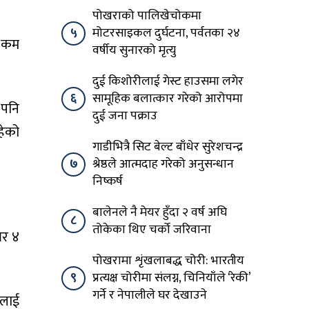
पोखराको पालिखेचोकमा
५
मोटरसाइकल दुर्घटना, पर्वतका २४
प कम
वर्षीय सुनारको मृत्यु
दुई किशोरीलाई गेस्ट हाउसमा लगेर
६
सामूहिक बलात्कार गरेको आरोपमा
 पनि
दुई जना पक्राउ
हेको
गाडीभित्रै सिट बेल्ट बाँधेर सुरेशचन्द्र
७
श्रेष्ठले आत्मदाह गरेको अनुसन्धान
निष्कर्ष
बालेनले नै मेयर हुँदा २ वर्ष अघि
८
तोकेका थिए चर्को जरिवाना
बर ४
पोखरामा शृंखलाबद्ध चोरी: भारतीय
९
प्रत्यक्ष चोरीमा संलग्न, चिनियाँले ‘रेकी’
गर्ने र नेपालीले घर देखाउने
सलाई