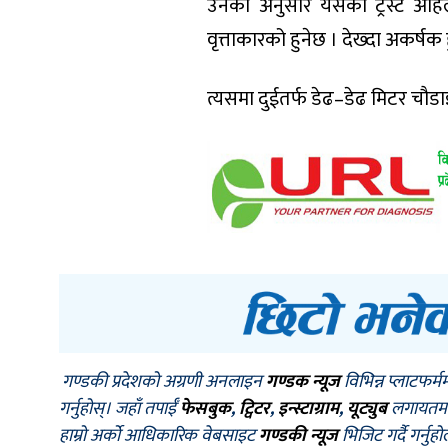
उनका अनुसार यसको ट्रस्ट अहिल
वृत्ताकारको हुनेछ । देख्दा अकर्षक
त्यसमा दुईतर्फ डेढ–डेढ मिटर चौड
गण्डकी प्रदेशको अग्रणी अनलाइन
गण्डक न्यूज
विभिन्न प्लाटफर्म
गर्नुहोस्। जहाँ तपाईँ
फेसबुक
,
ट्विटर
,
इन्स्टाग्राम
,
यूट्युब
लगायतमा प
हाम्रो अर्को आधिकारिक वेबसाइट
गण्डकी न्यूज
भिजिट गर्दै गर्नुह