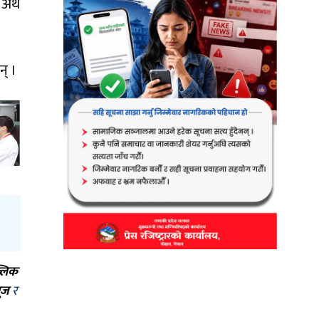
अर्थ
न् ।
्लिक
ूज
र