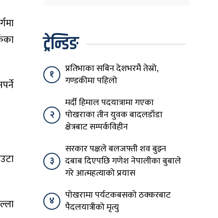
घेरिएको सरकार
विषयान्तर गर्न माहिर छ’
्गमा
ट्रेन्डिङ
्कका
प्रतिभाका सबिन देशभरमै तेस्रो,
१
गण्डकीमा पहिलो
र्ने
मर्दी हिमाल पदयात्रामा गएका
२
पोखराका तीन युवक बादलडाँडा
क्षेत्रबाट सम्पर्कविहीन
सरकार पक्षले बलजफ्ती शव बुझ्न
एउटा
३
दबाब दिएपछि गणेश नेपालीका बुबाले
गरे आत्महत्याको प्रयास
पोखरामा पर्यटकबसको ठक्करबाट
४
ल्ला
पैदलयात्रीको मृत्यु