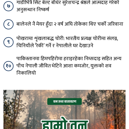
गाडीभित्रै सिट बेल्ट बाँधेर सुरेशचन्द्र श्रेष्ठले आत्मदाह गरेको
७
अनुसन्धान निष्कर्ष
८
बालेनले नै मेयर हुँदा २ वर्ष अघि तोकेका थिए चर्को जरिवाना
पोखरामा शृंखलाबद्ध चोरी: भारतीय प्रत्यक्ष चोरीमा संलग्न,
९
चिनियाँले ‘रेकी’ गर्ने र नेपालीले घर देखाउने
पाकिस्तानमा हिमपहिरोमा हराइरहेका निम्सदाइ सहित अन्य
१०
पाँच नेपाली जीवित भेटिने आशा कमजोर, युक्तको शव
निकालियो