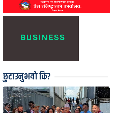
छुटाउनुभयो कि?