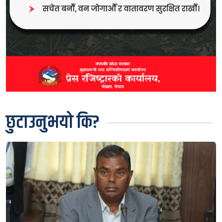
छुटाउनुभयो कि?