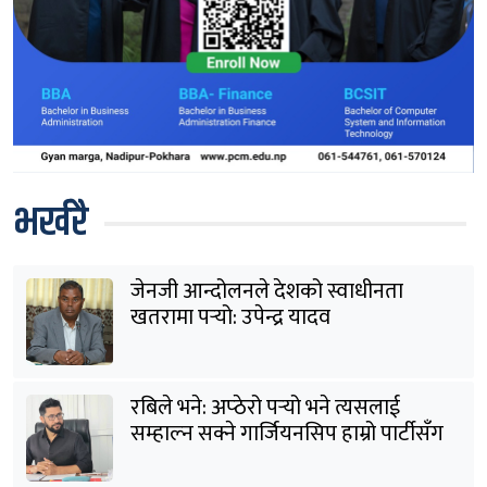
भर्खरै
जेनजी आन्दोलनले देशको स्वाधीनता
खतरामा पर्‍यो: उपेन्द्र यादव
रबिले भने: अप्ठेरो पर्‍यो भने त्यसलाई
सम्हाल्न सक्ने गार्जियनसिप हाम्रो पार्टीसँग
छ