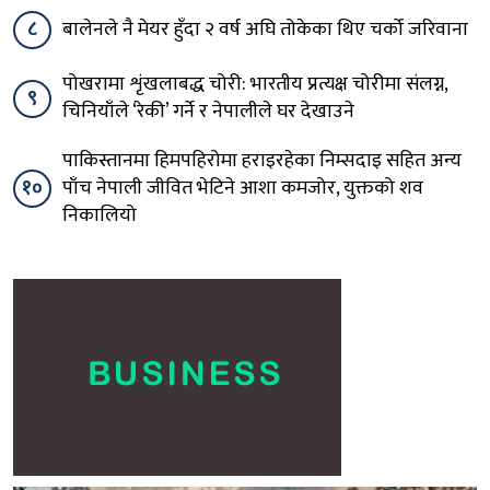
८
बालेनले नै मेयर हुँदा २ वर्ष अघि तोकेका थिए चर्को जरिवाना
पोखरामा शृंखलाबद्ध चोरी: भारतीय प्रत्यक्ष चोरीमा संलग्न,
९
चिनियाँले ‘रेकी’ गर्ने र नेपालीले घर देखाउने
पाकिस्तानमा हिमपहिरोमा हराइरहेका निम्सदाइ सहित अन्य
१०
पाँच नेपाली जीवित भेटिने आशा कमजोर, युक्तको शव
निकालियो