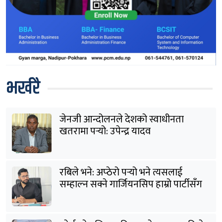
भर्खरै
जेनजी आन्दोलनले देशको स्वाधीनता
खतरामा पर्‍यो: उपेन्द्र यादव
रबिले भने: अप्ठेरो पर्‍यो भने त्यसलाई
सम्हाल्न सक्ने गार्जियनसिप हाम्रो पार्टीसँग
छ