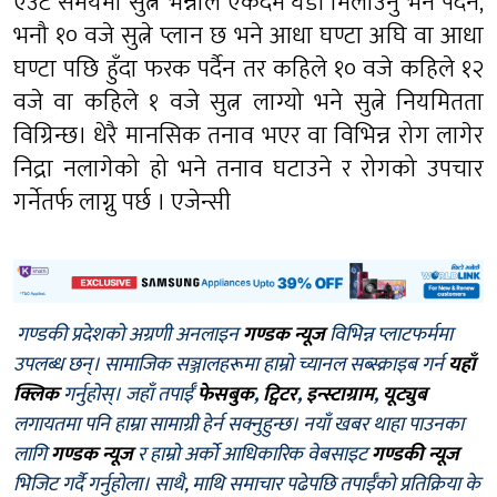
एउटै समयमा सुत्ने भन्नाले एकदम घडी मिलाउनु भने पर्दैन,
भनौ १० वजे सुत्ने प्लान छ भने आधा घण्टा अघि वा आधा
घण्टा पछि हुँदा फरक पर्दैन तर कहिले १० वजे कहिले १२
वजे वा कहिले १ वजे सुत्न लाग्यो भने सुत्ने नियमितता
विग्रिन्छ। धेरै मानसिक तनाव भएर वा विभिन्न रोग लागेर
निद्रा नलागेको हो भने तनाव घटाउने र रोगको उपचार
गर्नेतर्फ लाग्नु पर्छ । एजेन्सी
गण्डकी प्रदेशको अग्रणी अनलाइन
गण्डक न्यूज
विभिन्न प्लाटफर्ममा
उपलब्ध छन्। सामाजिक सञ्जालहरूमा हाम्रो च्यानल सब्स्क्राइब गर्न
यहाँ
क्लिक
गर्नुहोस्। जहाँ तपाईँ
फेसबुक
,
ट्विटर
,
इन्स्टाग्राम
,
यूट्युब
लगायतमा पनि हाम्रा सामाग्री हेर्न सक्नुहुन्छ। नयाँ खबर थाहा पाउनका
लागि
गण्डक न्यूज
र हाम्रो अर्को आधिकारिक वेबसाइट
गण्डकी न्यूज
भिजिट गर्दै गर्नुहोला। साथै, माथि समाचार पढेपछि तपाईँको प्रतिक्रिया के