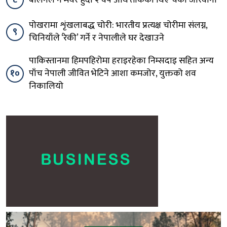
८
बालेनले नै मेयर हुँदा २ वर्ष अघि तोकेका थिए चर्को जरिवाना
पोखरामा शृंखलाबद्ध चोरी: भारतीय प्रत्यक्ष चोरीमा संलग्न,
९
चिनियाँले ‘रेकी’ गर्ने र नेपालीले घर देखाउने
पाकिस्तानमा हिमपहिरोमा हराइरहेका निम्सदाइ सहित अन्य
१०
पाँच नेपाली जीवित भेटिने आशा कमजोर, युक्तको शव
निकालियो