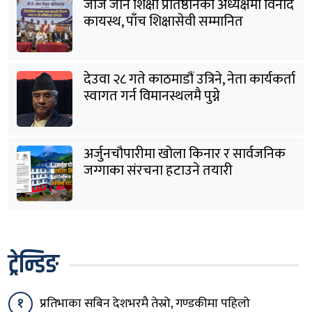
जोर्ज जोन शिक्षा प्रतिष्ठानको अध्यक्षमा विनोद
कायस्थ, पाँच शिक्षासेवी सम्मानित
देउवा २८ गते काठमाडौं उत्रिने, नेता कार्यकर्ता
स्वागत गर्न विमानस्थलमै पुग्ने
अर्जुनचौपारीमा खोला किनार र सार्वजनिक
जग्गाका संरचना हटाउने तयारी
ट्रेन्डिङ
१
प्रतिभाका सबिन देशभरमै तेस्रो, गण्डकीमा पहिलो