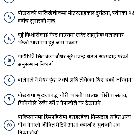
पोखराको पालिखेचोकमा मोटरसाइकल दुर्घटना, पर्वतका २४
५
वर्षीय सुनारको मृत्यु
दुई किशोरीलाई गेस्ट हाउसमा लगेर सामूहिक बलात्कार
६
गरेको आरोपमा दुई जना पक्राउ
गाडीभित्रै सिट बेल्ट बाँधेर सुरेशचन्द्र श्रेष्ठले आत्मदाह गरेको
७
अनुसन्धान निष्कर्ष
८
बालेनले नै मेयर हुँदा २ वर्ष अघि तोकेका थिए चर्को जरिवाना
पोखरामा शृंखलाबद्ध चोरी: भारतीय प्रत्यक्ष चोरीमा संलग्न,
९
चिनियाँले ‘रेकी’ गर्ने र नेपालीले घर देखाउने
पाकिस्तानमा हिमपहिरोमा हराइरहेका निम्सदाइ सहित अन्य
१०
पाँच नेपाली जीवित भेटिने आशा कमजोर, युक्तको शव
निकालियो