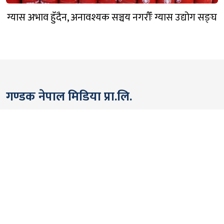
ग्यास अभाव हुँदैन, अनावश्यक सञ्चय नगरौँः ग्यास उद्योग सङ्घ
गण्डक नेपाल मिडिया प्रा.लि.
पोखरा, नेपाल
सम्पर्कः +९७७ ६१५७६२९१
भाइबर/ह्वाट्सएप्ः +९७७ ९८०६५६१४४२
ईमेल:
gandakmedia@gmail.com
[Official]
gandaknews@gmail.com
[News]
news@gandaknews.com