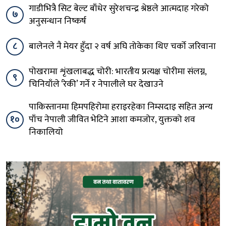
गाडीभित्रै सिट बेल्ट बाँधेर सुरेशचन्द्र श्रेष्ठले आत्मदाह गरेको
७
अनुसन्धान निष्कर्ष
८
बालेनले नै मेयर हुँदा २ वर्ष अघि तोकेका थिए चर्को जरिवाना
पोखरामा शृंखलाबद्ध चोरी: भारतीय प्रत्यक्ष चोरीमा संलग्न,
९
चिनियाँले ‘रेकी’ गर्ने र नेपालीले घर देखाउने
पाकिस्तानमा हिमपहिरोमा हराइरहेका निम्सदाइ सहित अन्य
१०
पाँच नेपाली जीवित भेटिने आशा कमजोर, युक्तको शव
निकालियो