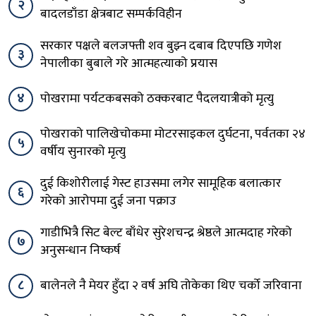
२
बादलडाँडा क्षेत्रबाट सम्पर्कविहीन
सरकार पक्षले बलजफ्ती शव बुझ्न दबाब दिएपछि गणेश
३
नेपालीका बुबाले गरे आत्महत्याको प्रयास
४
पोखरामा पर्यटकबसको ठक्करबाट पैदलयात्रीको मृत्यु
पोखराको पालिखेचोकमा मोटरसाइकल दुर्घटना, पर्वतका २४
५
वर्षीय सुनारको मृत्यु
दुई किशोरीलाई गेस्ट हाउसमा लगेर सामूहिक बलात्कार
६
गरेको आरोपमा दुई जना पक्राउ
गाडीभित्रै सिट बेल्ट बाँधेर सुरेशचन्द्र श्रेष्ठले आत्मदाह गरेको
७
अनुसन्धान निष्कर्ष
८
बालेनले नै मेयर हुँदा २ वर्ष अघि तोकेका थिए चर्को जरिवाना