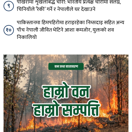
पोखरामा शृंखलाबद्ध चोरी: भारतीय प्रत्यक्ष चोरीमा संलग्न,
९
चिनियाँले ‘रेकी’ गर्ने र नेपालीले घर देखाउने
पाकिस्तानमा हिमपहिरोमा हराइरहेका निम्सदाइ सहित अन्य
१०
पाँच नेपाली जीवित भेटिने आशा कमजोर, युक्तको शव
निकालियो