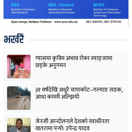
भर्खरै
ग्यासमा कृत्रिम अभाव रोक्न स्याङ्जामा
छड्के अनुगमन
३१ वर्षदेखि अधुरै चापाकोट–गल्याङ सडक,
आधा काममै अल्झियो
जेनजी आन्दोलनले देशको स्वाधीनता
खतरामा पर्‍यो: उपेन्द्र यादव