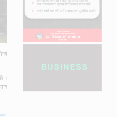
ंहले
रे ।
ुनाव