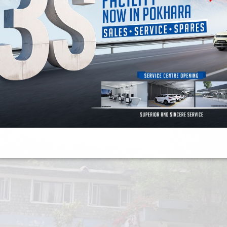
भने ।
 संघ, अनेरास्ववियु, अखिल क्रान्तिकारी र अखिल छैटौंले संयुक्त र
ानाकर्षण गराउँदै छानबिन गरी यथार्थ सार्वजनिक गर्न माग गरेका छन् 
हाशाखा प्रमुख