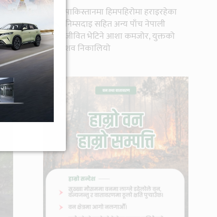
पाकिस्तानमा हिमपहिरोमा हराइरहेका
निम्सदाइ सहित अन्य पाँच नेपाली
ुपमा
१०
जीवित भेटिने आशा कमजोर, युक्तको
।
शव निकालियो