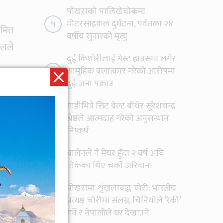
पोखराको पालिखेचोकमा
५
मोटरसाइकल दुर्घटना, पर्वतका २४
रमित
वर्षीय सुनारको मृत्यु
ेलले
दुई किशोरीलाई गेस्ट हाउसमा लगेर
६
सामूहिक बलात्कार गरेको आरोपमा
दुई जना पक्राउ
र्न र
गाडीभित्रै सिट बेल्ट बाँधेर सुरेशचन्द्र
प्ति
७
श्रेष्ठले आत्मदाह गरेको अनुसन्धान
ढिला
निष्कर्ष
ौंका
बालेनले नै मेयर हुँदा २ वर्ष अघि
८
तोकेका थिए चर्को जरिवाना
पोखरामा शृंखलाबद्ध चोरी: भारतीय
तहको
९
प्रत्यक्ष चोरीमा संलग्न, चिनियाँले ‘रेकी’
ाममा
गर्ने र नेपालीले घर देखाउने