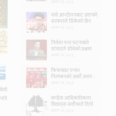
किसानलाई दोहोरो मार
श्रावण २१, २०८३
यत्रो आन्दोलनबाट आएको
सरकारले सिकेको छैन
भने सिकून्, क्षमता भएन
श्रावण २१, २०८३
कि विवेक भएन कि के
भएन ?: मिराज ढुंगाना
निर्मला पन्त घटनाबारे
सांसदले सोधेको प्रश्नमा
गृहमन्त्रीले भने- हजुरहरू
श्रावण २१, २०८३
सत्तामा हुँदाखेरि किन
नगर्नुभएको यो ?
फिफाबाट एन्फा
निलम्बनको अर्को असर :
यू–२० एसियन कप
श्रावण २१, २०८३
छनोटबाट नेपाल बाहिरियो
थियो
कांग्रेस आधिकारिकता
 पनि
विवादमा सर्वोच्चले दियो
सुरूबाटै पुनरावलोकन
श्रावण २१, २०८३