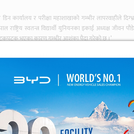
 तर डिन कार्यालय र परीक्षा महाशाखाको गम्भीर लापरवाहीले दिग्भ्
राष्ट्रिय स्वतन्त्र विद्यार्थी युनियनका इकाई अध्यक्ष जीवन पौड
पटकपटक भएका कारण गम्भीर आशंका पैदा गरेको छ ।’
यथार्थ सार्वजनिक गर्न माग गरेका छन् । ‘निस्पक्ष नतिजा प्रकाशन ग
री कार्यसम्पादन गर्न माग गर्दछौं,’ विद्यार्थी संगठनहरुले विज्ञ
 अगाडि नै वा दशैं र तिहारको बीचमै आउनु पर्ने परीक्षाको नतिजा 
थीमाथि गम्भीर असर पर्ने गरी आउनु ठूलो लापरवाही भएको अखिल छैठ
 तहको नतिजामात्रै त्रुटिपूर्ण छैनन्, स्नातक तह र स्नातकोत्तर 
ा डिन कार्यालयबाट आधिकारिक रुपमा नआउँदै विभिन्न समूहका न