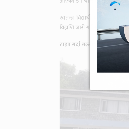
आएको छ । यो खेदपूर्ण छ,’ पाण्डेले 
स्वतन्त्र विद्यार्थी युनियन, नेवि
विज्ञप्ति जारी गर्दै संस्थानको ध्य
टाइप गर्दा गल्ती भयो : परीक्षा म