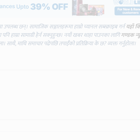
मा उपलब्ध छन्। सामाजिक सञ्जालहरूमा हाम्रो च्यानल सब्स्क्राइब गर्न
यहाँ क
नि हाम्रा सामाग्री हेर्न सक्नुहुन्छ। नयाँ खबर थाहा पाउनका लागि
गण्डक न्य
ोला। साथै, माथि समाचार पढेपछि तपाईँको प्रतिक्रिया के छ? व्यक्त गर्नुहोला।