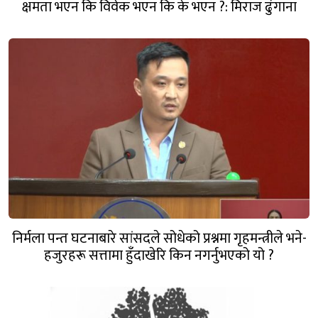
क्षमता भएन कि विवेक भएन कि के भएन ?: मिराज ढुंगाना
निर्मला पन्त घटनाबारे सांसदले सोधेको प्रश्नमा गृहमन्त्रीले भने-
हजुरहरू सत्तामा हुँदाखेरि किन नगर्नुभएको यो ?