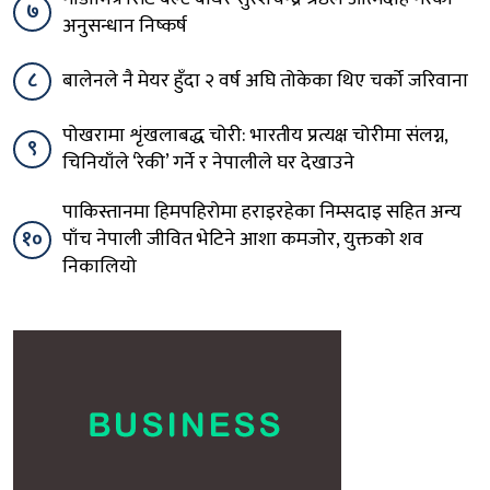
७
अनुसन्धान निष्कर्ष
८
बालेनले नै मेयर हुँदा २ वर्ष अघि तोकेका थिए चर्को जरिवाना
पोखरामा शृंखलाबद्ध चोरी: भारतीय प्रत्यक्ष चोरीमा संलग्न,
९
चिनियाँले ‘रेकी’ गर्ने र नेपालीले घर देखाउने
पाकिस्तानमा हिमपहिरोमा हराइरहेका निम्सदाइ सहित अन्य
१०
पाँच नेपाली जीवित भेटिने आशा कमजोर, युक्तको शव
निकालियो