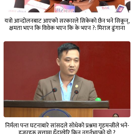
यत्रो आन्दोलनबाट आएको सरकारले सिकेको छैन भने सिकून्,
क्षमता भएन कि विवेक भएन कि के भएन ?: मिराज ढुंगाना
निर्मला पन्त घटनाबारे सांसदले सोधेको प्रश्नमा गृहमन्त्रीले भने-
हजुरहरू सत्तामा हुँदाखेरि किन नगर्नुभएको यो ?