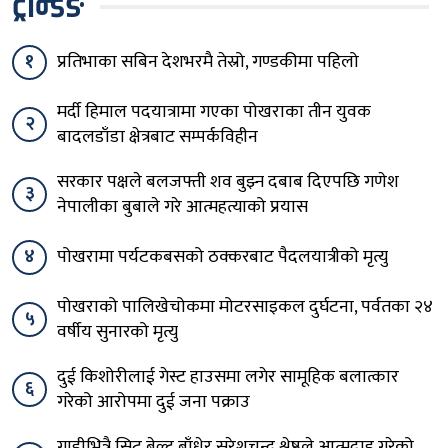
ट्रेन्डिङ
१
प्रतिभाका सबिन देशभरमै तेस्रो, गण्डकीमा पहिलो
मर्दी हिमाल पदयात्रामा गएका पोखराका तीन युवक
२
बादलडाँडा क्षेत्रबाट सम्पर्कविहीन
सरकार पक्षले बलजफ्ती शव बुझ्न दबाब दिएपछि गणेश
३
नेपालीका बुबाले गरे आत्महत्याको प्रयास
४
पोखरामा पर्यटकबसको ठक्करबाट पैदलयात्रीको मृत्यु
पोखराको पालिखेचोकमा मोटरसाइकल दुर्घटना, पर्वतका २४
५
वर्षीय सुनारको मृत्यु
दुई किशोरीलाई गेस्ट हाउसमा लगेर सामूहिक बलात्कार
६
गरेको आरोपमा दुई जना पक्राउ
गाडीभित्रै सिट बेल्ट बाँधेर सुरेशचन्द्र श्रेष्ठले आत्मदाह गरेको