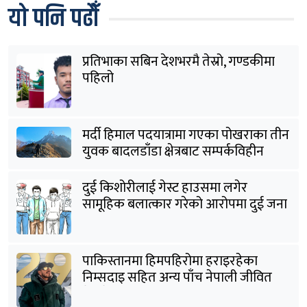
यो पनि पढौँ
प्रतिभाका सबिन देशभरमै तेस्रो, गण्डकीमा
पहिलो
मर्दी हिमाल पदयात्रामा गएका पोखराका तीन
युवक बादलडाँडा क्षेत्रबाट सम्पर्कविहीन
दुई किशोरीलाई गेस्ट हाउसमा लगेर
सामूहिक बलात्कार गरेको आरोपमा दुई जना
पक्राउ
पाकिस्तानमा हिमपहिरोमा हराइरहेका
निम्सदाइ सहित अन्य पाँच नेपाली जीवित
भेटिने आशा कमजोर, युक्तको शव निकालियो