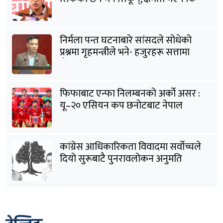
विवेक भएन कि के भएन ?: मिराज ढुंगाना
निर्मला पन्त घटनाबारे सांसदले सोधेको
प्रश्नमा गृहमन्त्रीले भने- हजुरहरू सत्तामा
हुँदाखेरि किन नगर्नुभएको यो ?
फिफाबाट एन्फा निलम्बनको अर्को असर :
यू–२० एसियन कप छनोटबाट नेपाल
बाहिरियो
कांग्रेस आधिकारिकता विवादमा सर्वोच्चले
दियो सुरूबाटै पुनरावलोकन अनुमति