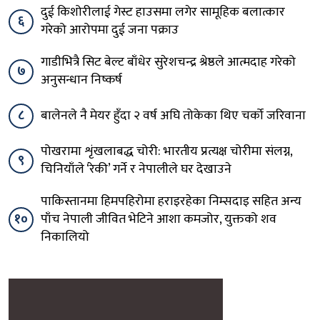
दुई किशोरीलाई गेस्ट हाउसमा लगेर सामूहिक बलात्कार
६
गरेको आरोपमा दुई जना पक्राउ
गाडीभित्रै सिट बेल्ट बाँधेर सुरेशचन्द्र श्रेष्ठले आत्मदाह गरेको
७
अनुसन्धान निष्कर्ष
८
बालेनले नै मेयर हुँदा २ वर्ष अघि तोकेका थिए चर्को जरिवाना
पोखरामा शृंखलाबद्ध चोरी: भारतीय प्रत्यक्ष चोरीमा संलग्न,
९
चिनियाँले ‘रेकी’ गर्ने र नेपालीले घर देखाउने
पाकिस्तानमा हिमपहिरोमा हराइरहेका निम्सदाइ सहित अन्य
१०
पाँच नेपाली जीवित भेटिने आशा कमजोर, युक्तको शव
निकालियो