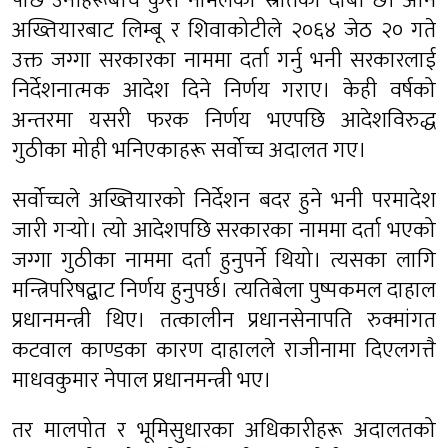
पछि उनीहरूबीच कुरा नमिलेको स्रोतको दाबी छ। अनि
अख्तियारबाट लिम्बू र शिवाकोटीले २०६४ जेठ २० गते
उक्त जग्गा सरकारका नाममा दर्ता गर्नु भनी सरकारलाई
निर्देशनात्मक आदेश दिने निर्णय गराए। केही वर्षको
अन्तरमा यसरी फरक निर्णय भएपछि आदेशविरुद्ध
गुठीका मोही भनिएकाहरू सर्वोच्च अदालत गए।
सर्वोच्चले अख्तियारको निर्देशन बदर हुने भनी परमादेश
जारी गर्‍यो। त्यो आदेशपछि सरकारका नाममा दर्ता भएको
जग्गा गुठीका नाममा दर्ता हुनुपर्ने थियो। त्यसका लागि
मन्त्रिपरिषद्बाट निर्णय हुनुपर्छ। त्यतिबेला पुष्पकमल दाहाल
प्रधानमन्त्री थिए। तत्कालीन प्रधानसेनापति रुक्मांगत
कटवाल काण्डका कारण दाहालले राजीनामा दिएलगत्तै
माधवकुमार नेपाल प्रधानमन्त्री भए।
तर मालपोत र भूमिसुधारका अधिकारीहरू अदालतको