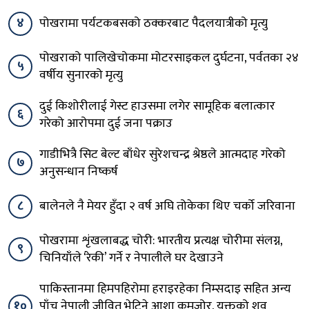
४
पोखरामा पर्यटकबसको ठक्करबाट पैदलयात्रीको मृत्यु
पोखराको पालिखेचोकमा मोटरसाइकल दुर्घटना, पर्वतका २४
५
वर्षीय सुनारको मृत्यु
दुई किशोरीलाई गेस्ट हाउसमा लगेर सामूहिक बलात्कार
६
गरेको आरोपमा दुई जना पक्राउ
गाडीभित्रै सिट बेल्ट बाँधेर सुरेशचन्द्र श्रेष्ठले आत्मदाह गरेको
७
अनुसन्धान निष्कर्ष
८
बालेनले नै मेयर हुँदा २ वर्ष अघि तोकेका थिए चर्को जरिवाना
पोखरामा शृंखलाबद्ध चोरी: भारतीय प्रत्यक्ष चोरीमा संलग्न,
९
चिनियाँले ‘रेकी’ गर्ने र नेपालीले घर देखाउने
पाकिस्तानमा हिमपहिरोमा हराइरहेका निम्सदाइ सहित अन्य
१०
पाँच नेपाली जीवित भेटिने आशा कमजोर, युक्तको शव