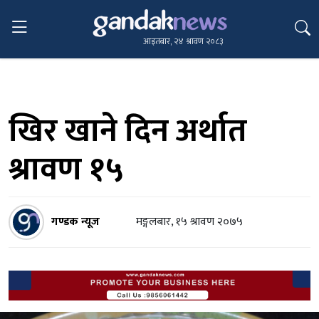
आइतबार, २४ श्रावण २०८३
खिर खाने दिन अर्थात
श्रावण १५
गण्डक न्यूज
मङ्गलबार, १५ श्रावण २०७५